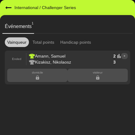
International
/
Challenger Series
1
Événements
Vainqueur
Total points
Handicap points
Amann, Samuel
2
+
Ended
Kizakisz, Nikolaosz
3
domicile
visiteur