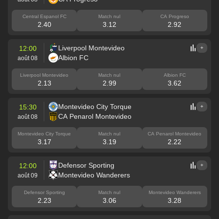
Central Espanol FC
Match nul
CA Progreso
2.40
3.12
2.92
Liverpool Montevideo
12:00
+
Albion FC
août 08
Liverpool Montevideo
Match nul
Albion FC
2.13
2.99
3.62
Montevideo City Torque
15:30
+
CA Penarol Montevideo
août 08
Montevideo City Torque
Match nul
CA Penarol Montevideo
3.17
3.19
2.22
Defensor Sporting
12:00
+
Montevideo Wanderers
août 09
Defensor Sporting
Match nul
Montevideo Wanderers
2.23
3.06
3.28