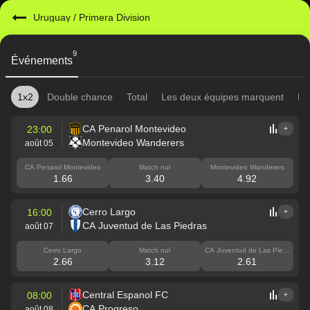
Uruguay
/
Primera Division
9
Événements
1x2
Double chance
Total
Les deux équipes marquent
Mi
CA Penarol Montevideo
23:00
+
Montevideo Wanderers
août 05
CA Penarol Montevideo
Match nul
Montevideo Wanderers
1.66
3.40
4.92
Cerro Largo
16:00
+
CA Juventud de Las Piedras
août 07
Cerro Largo
Match nul
CA Juventud de Las Piedr
as
2.66
3.12
2.61
Central Espanol FC
08:00
+
CA Progreso
août 08