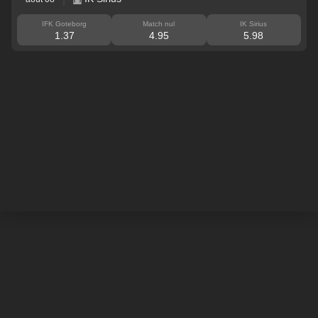
IFK Goteborg
Match nul
IK Sirius
1.37
4.95
5.98