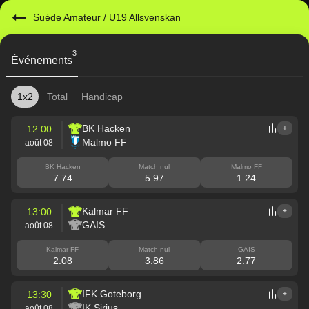
Suède Amateur
/
U19 Allsvenskan
3
Événements
1x2
Total
Handicap
BK Hacken
12:00
+
Malmo FF
août 08
BK Hacken
Match nul
Malmo FF
7.74
5.97
1.24
Kalmar FF
13:00
+
GAIS
août 08
Kalmar FF
Match nul
GAIS
2.08
3.86
2.77
IFK Goteborg
13:30
+
IK Sirius
août 08