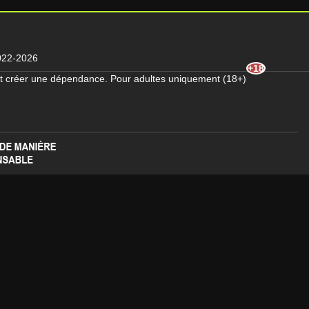
2022-2026
nt créer une dépendance. Pour adultes uniquement (18+)