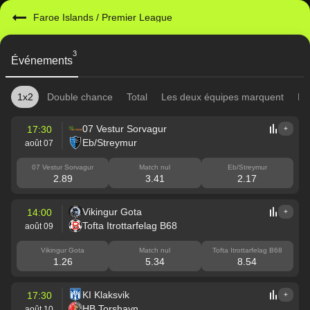
Faroe Islands
/
Premier League
3
Événements
1x2
Double chance
Total
Les deux équipes marquent
Mi
07 Vestur Sorvagur
17:30
+
Eb/Streymur
août 07
07 Vestur Sorvagur
Match nul
Eb/Streymur
2.89
3.41
2.17
Vikingur Gota
14:00
+
Tofta Itrottarfelag B68
août 09
Vikingur Gota
Match nul
Tofta Itrottarfelag B68
1.26
5.34
8.54
KI Klaksvik
17:30
+
HB Torshavn
août 10