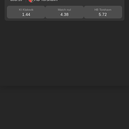
KI Klaksvik
Match nul
HB Torshavn
1.44
4.38
5.72