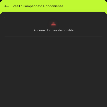
Brésil
/
Campeonato Rondoniense
Aucune donnée disponible