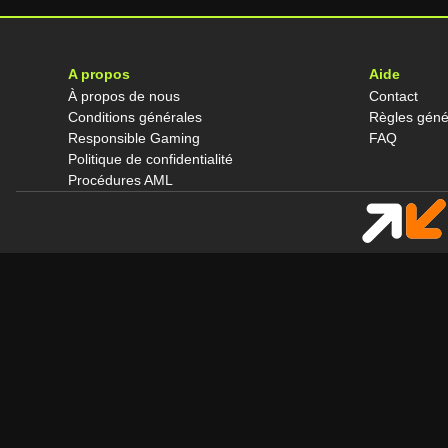
https://www.geniusbet.com.gn/sport/detail/football/australie/south-aus
A propos
Aide
À propos de nous
Contact
Conditions générales
Règles géné
Responsible Gaming
FAQ
Politique de confidentialité
Procédures AML