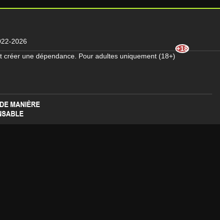
2022-2026
nt créer une dépendance. Pour adultes uniquement (18+)