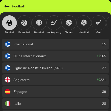
https://mobile.geniusbet.com.gn/sport/detail/football?id=1
Football
Football
Basketball
Baseball
Hockey sur glace
Tennis
Handball
Golf
International
15
Clubs Internationaux
165
Ligue de Réalité Simulée (SRL)
27
Angleterre
221
Espagne
39
Italie
28