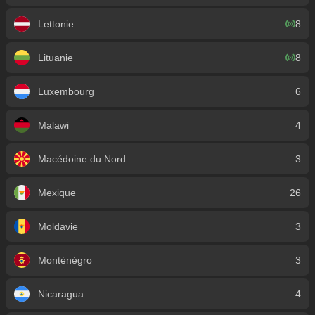
Lettonie
8
Lituanie
8
Luxembourg
6
Malawi
4
Macédoine du Nord
3
Mexique
26
Moldavie
3
Monténégro
3
Nicaragua
4