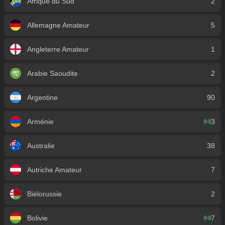
Afrique du Sud
2
Allemagne Amateur
5
Angleterre Amateur
1
Arabie Saoudite
2
Argentine
90
Arménie
3
Australie
38
Autriche Amateur
7
Biélorussie
2
Bolivie
7