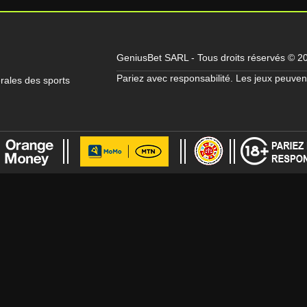
GeniusBet SARL - Tous droits réservés © 
Pariez avec responsabilité. Les jeux peuve
rales des sports