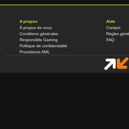
A propos
Aide
À propos de nous
Contact
Conditions générales
Règles géné
Responsible Gaming
FAQ
Politique de confidentialité
Procédures AML