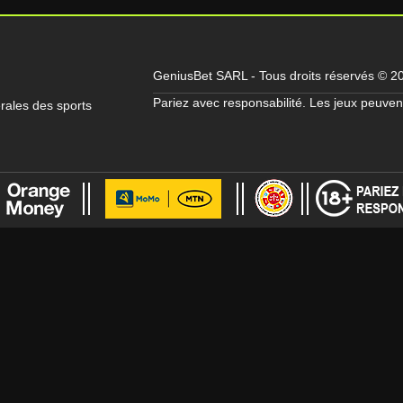
GeniusBet SARL - Tous droits réservés © 
Pariez avec responsabilité. Les jeux peuve
rales des sports