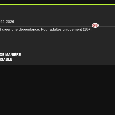
2022-2026
nt créer une dépendance. Pour adultes uniquement (18+)