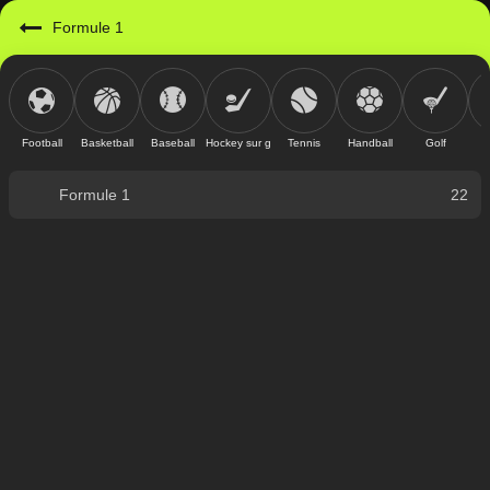
Formule 1
Football
Basketball
Baseball
Hockey sur glace
Tennis
Handball
Golf
Formule 1
22