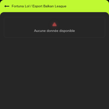
Fortuna Lol
/
Esport Balkan League
Aucune donnée disponible