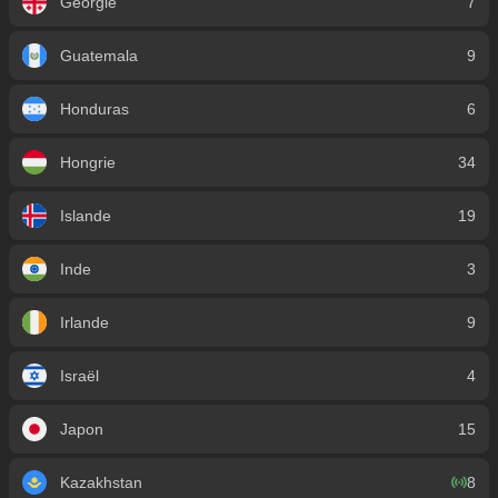
Géorgie
7
Guatemala
9
Honduras
6
Hongrie
34
Islande
19
Inde
3
Irlande
9
Israël
4
Japon
15
Kazakhstan
8