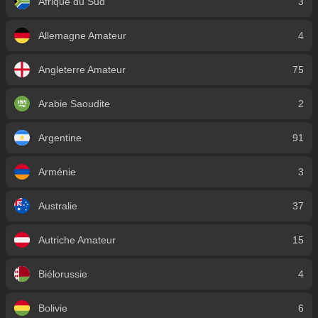
Afrique du Sud
3
Allemagne Amateur
4
Angleterre Amateur
75
Arabie Saoudite
2
Argentine
91
Arménie
3
Australie
37
Autriche Amateur
15
Biélorussie
4
Bolivie
6