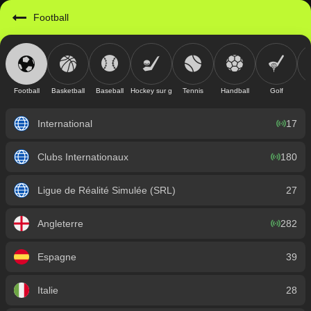
https://mobile.geniusbet.com.gn/sport/detail/football?id=1
Football
Football
Basketball
Baseball
Hockey sur glace
Tennis
Handball
Golf
International
17
Clubs Internationaux
180
Ligue de Réalité Simulée (SRL)
27
Angleterre
282
Espagne
39
Italie
28