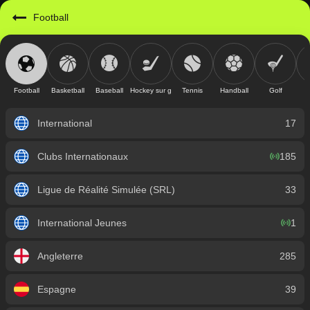
https://mobile.geniusbet.com.gn/sport/detail/football?id=1
Football
Football
Basketball
Baseball
Hockey sur glace
Tennis
Handball
Golf
International
17
Clubs Internationaux
185
Ligue de Réalité Simulée (SRL)
33
International Jeunes
1
Angleterre
285
Espagne
39