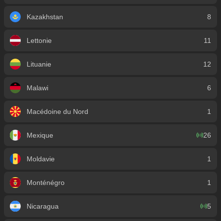
Kazakhstan
8
Lettonie
11
Lituanie
12
Malawi
6
Macédoine du Nord
1
Mexique
26
Moldavie
1
Monténégro
1
Nicaragua
5