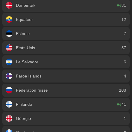
Danemark
31
Equateur
12
Estonie
7
Etats-Unis
57
Le Salvador
6
Faroe Islands
4
Fédération russe
108
Finlande
41
Géorgie
1