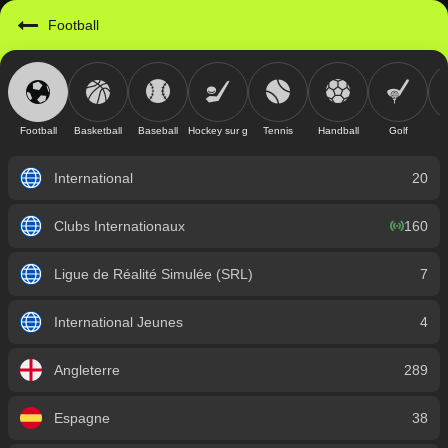
https://mobile.geniusbet.com.gn/sport/detail/football?id=1
Football
Football
Basketball
Baseball
Hockey sur glace
Tennis
Handball
Golf
International
20
Clubs Internationaux
160
Ligue de Réalité Simulée (SRL)
7
International Jeunes
4
Angleterre
289
Espagne
38