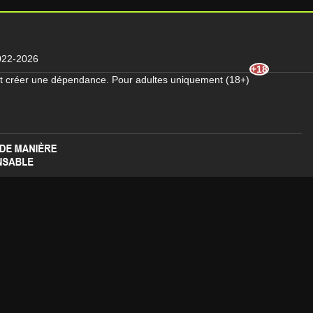
2022-2026
nt créer une dépendance. Pour adultes uniquement (18+)