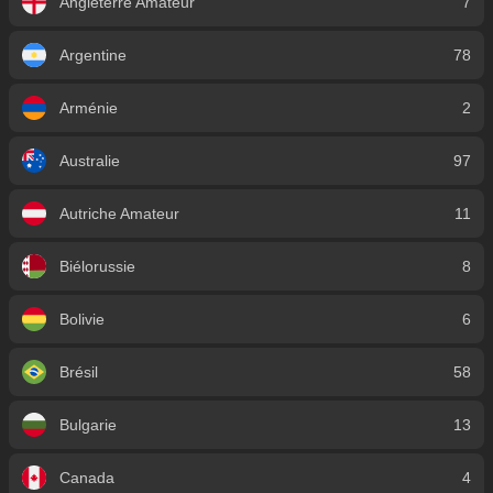
Angleterre Amateur
7
Argentine
78
Arménie
2
Australie
97
Autriche Amateur
11
Biélorussie
8
Bolivie
6
Brésil
58
Bulgarie
13
Canada
4