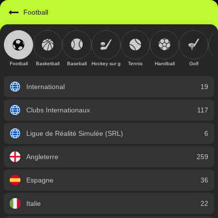
https://mobile.geniusbet.com.gn/sport/detail/football?id=1
Football
Football
Basketball
Baseball
Hockey sur glace
Tennis
Handball
Golf
International
19
Clubs Internationaux
117
Ligue de Réalité Simulée (SRL)
6
Angleterre
259
Espagne
36
Italie
22