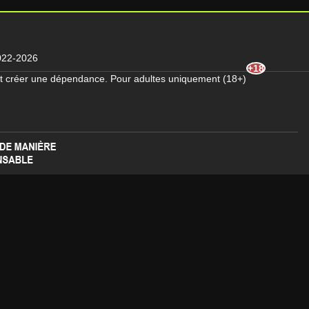
2022-2026
nt créer une dépendance. Pour adultes uniquement (18+)