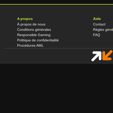
A propos
Aide
À propos de nous
Contact
Conditions générales
Règles géné
Responsible Gaming
FAQ
Politique de confidentialité
Procédures AML