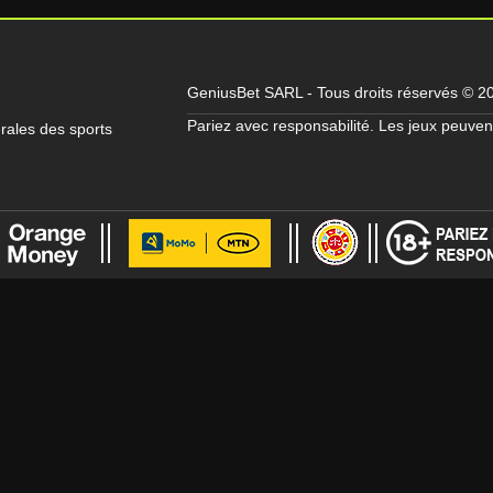
GeniusBet SARL - Tous droits réservés © 
Pariez avec responsabilité. Les jeux peuve
rales des sports