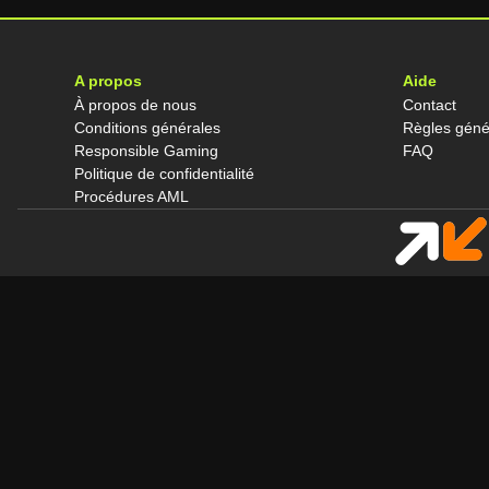
A propos
Aide
À propos de nous
Contact
Conditions générales
Règles géné
Responsible Gaming
FAQ
Politique de confidentialité
Procédures AML