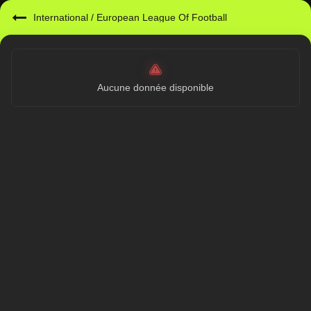
International
/
European League Of Football
Aucune donnée disponible