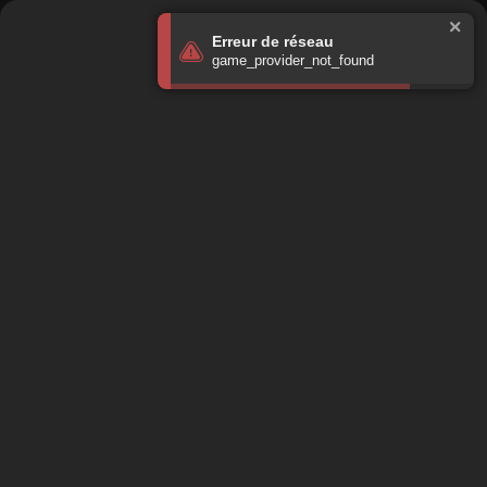
Erreur de réseau
game_provider_not_found