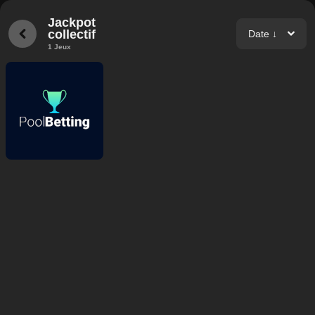
Jackpot
collectif
Date ↓
1
Jeux