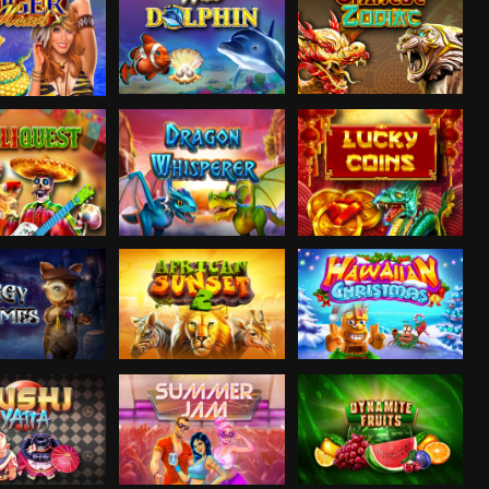
Demo
Jouer
Demo
Jouer
Demo
Jouer
Demo
Jouer
Demo
Demo
emo
Jouer
Demo
Jouer
Demo
Demo
Jouer
Demo
Jouer
Demo