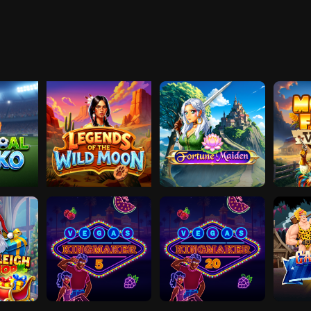
mo
Jouer
Demo
Joue
Jouer
Demo