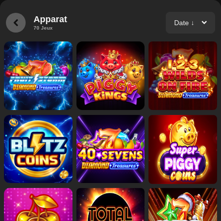
Apparat
Date ↓
70
Jeux